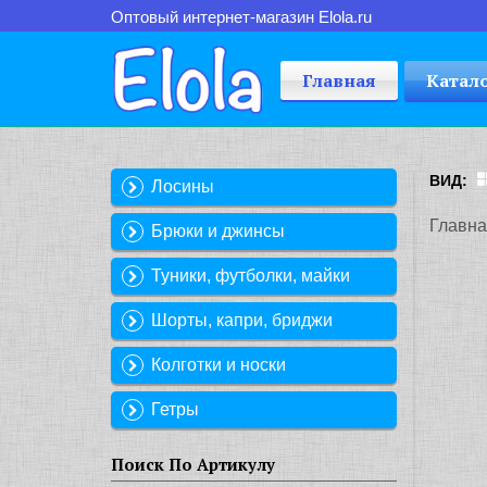
Оптовый интернет-магазин Elola.ru
Главная
Катал
ВИД:
Лосины
Главна
Брюки и джинсы
Туники, футболки, майки
Шорты, капри, бриджи
Колготки и носки
Гетры
Поиск По Артикулу