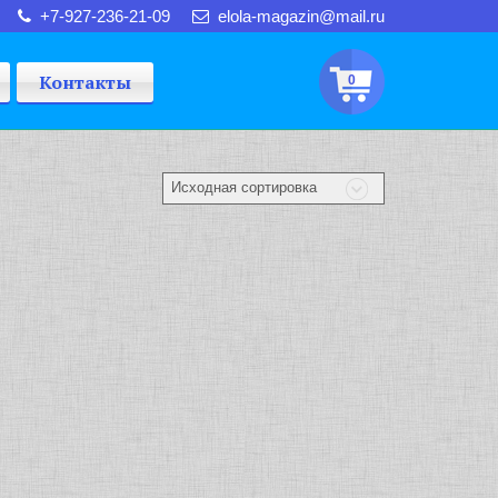
+7-927-236-21-09
elola-magazin@mail.ru
Контакты
0
Исходная сортировка