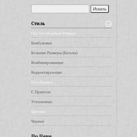
Стиль
One Size (единый Размер)
Бамбуковые
Большие Размеры (баталы)
Комбинированные
Корректирующие
Под Джинсу
С Принтом
Утепленные
Цветные
Черные
По Цене