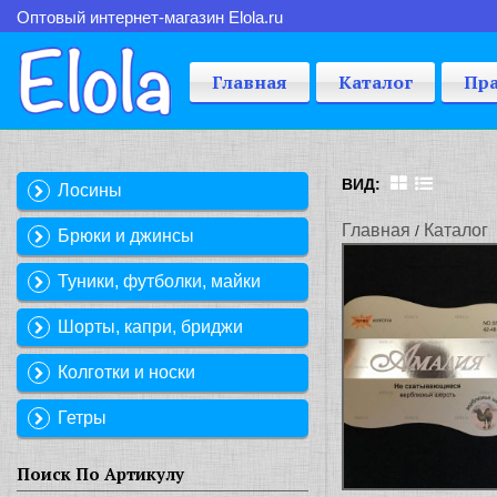
Оптовый интернет-магазин Elola.ru
Главная
Каталог
Пр
ВИД:
Лосины
Главная
Каталог
/
/
Брюки и джинсы
Туники, футболки, майки
Шорты, капри, бриджи
Колготки и носки
Гетры
Поиск По Артикулу