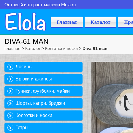
Оптовый интернет-магазин Elola.ru
Главная
Каталог
Пр
DIVA-61 MAN
Главная
>
Каталог
>
Колготки и носки
> Diva-61 man
Лосины
Брюки и джинсы
Туники, футболки, майки
Шорты, капри, бриджи
Колготки и носки
Гетры