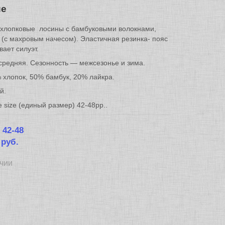
ие
хлопковые лосины с бамбуковыми волокнами,
(с махровым начесом). Эластичная резинка- пояс
вает силуэт.
средняя. Сезонность — межсезонье и зима.
 хлопок, 50% бамбук, 20% лайкра.
й.
 size (единый размер) 42-48рр..
:
42-48
 руб.
ичии