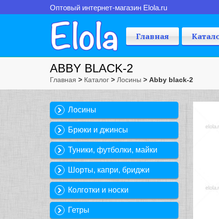
Оптовый интернет-магазин Elola.ru
Главная
Катал
ABBY BLACK-2
Главная
>
Каталог
>
Лосины
> Abby black-2
Лосины
Брюки и джинсы
Туники, футболки, майки
Шорты, капри, бриджи
Колготки и носки
Гетры