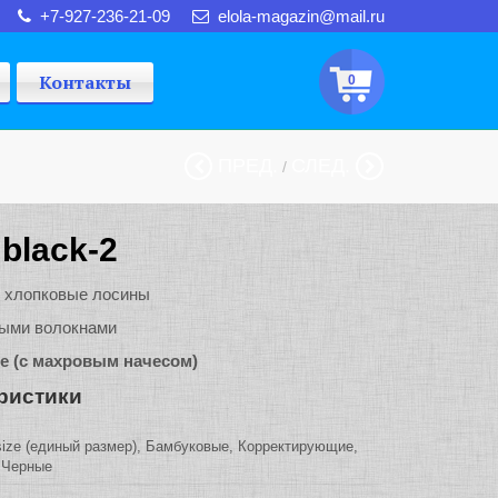
+7-927-236-21-09
elola-magazin@mail.ru
Контакты
0
ПРЕД.
СЛЕД.
/
black-2
 хлопковые лосины
ыми волокнами
е (с махровым начесом)
ристики
ize (единый размер), Бамбуковые, Корректирующие,
 Черные