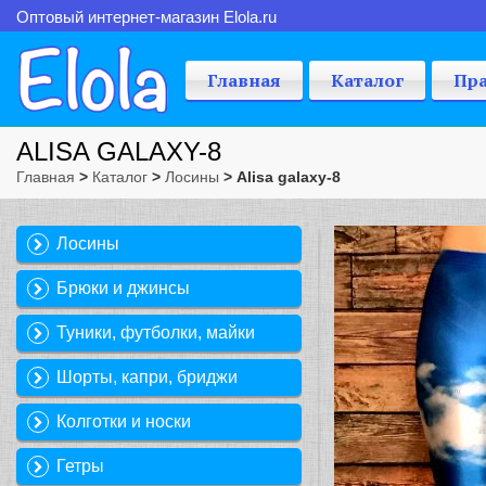
Оптовый интернет-магазин Elola.ru
Главная
Каталог
Пр
ALISA GALAXY-8
Главная
>
Каталог
>
Лосины
> Alisa galaxy-8
Лосины
Брюки и джинсы
Туники, футболки, майки
Шорты, капри, бриджи
Колготки и носки
Гетры