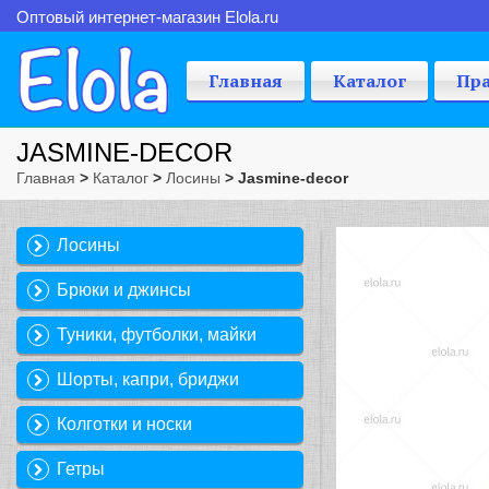
Оптовый интернет-магазин Elola.ru
Главная
Каталог
Пр
JASMINE-DECOR
Главная
>
Каталог
>
Лосины
> Jasmine-decor
Лосины
Брюки и джинсы
Туники, футболки, майки
Шорты, капри, бриджи
Колготки и носки
Гетры