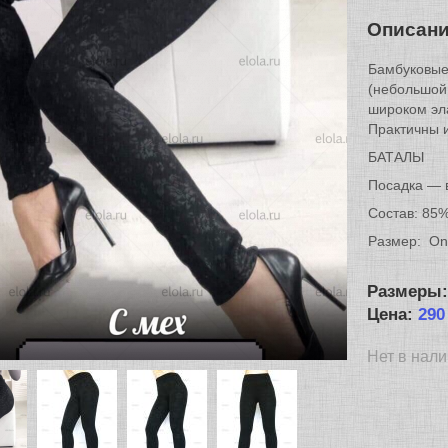
Описан
Бамбуковые
(небольшой 
широком эл
Практичны 
БАТАЛЫ
Посадка — 
Состав: 85
Размер: One
Размеры
Цена:
290
Нет в нал