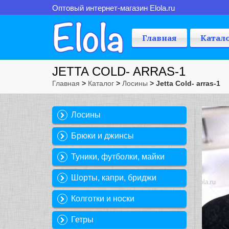
Оптовый интернет-магазин Elola.ru
Главная
Катал
JETTA COLD- ARRAS-1
Главная
>
Каталог
>
Лосины
> Jetta Cold- arras-1
Лосины
Брюки и джинсы
Туники, футболки, майки
Шорты, капри, бриджи
Колготки и носки
Гетры