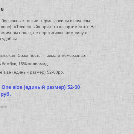
ие
 бесшовные тонкие термо-лосины с начесом
ворс). «Тесненный» принт (в ассортименте). На
астичном поясе, не перетягивающим силуэт.
и удобны.
высокая. Сезонность — зима и межсезонье.
% бамбук, 15% полиамид.
 size (единый размер) 52-60рр.
:
One size (единый размер) 52-60
 руб.
ичии