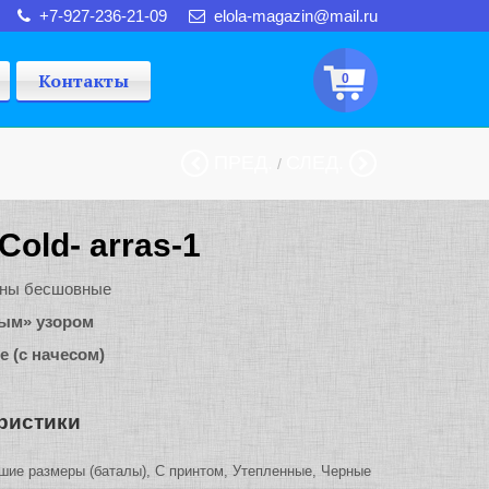
+7-927-236-21-09
elola-magazin@mail.ru
Контакты
0
ПРЕД.
СЛЕД.
/
 Cold- arras-1
ины бесшовные
ным» узором
 (с начесом)
ристики
ие размеры (баталы), С принтом, Утепленные, Черные