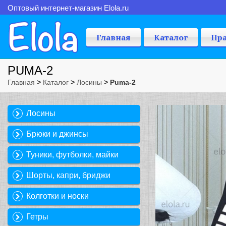
Оптовый интернет-магазин Elola.ru
Главная
Каталог
Пр
PUMA-2
Главная
>
Каталог
>
Лосины
> Puma-2
Лосины
Брюки и джинсы
Туники, футболки, майки
Шорты, капри, бриджи
Колготки и носки
Гетры