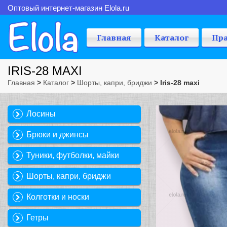
Оптовый интернет-магазин Elola.ru
Главная
Каталог
Пр
IRIS-28 MAXI
Главная
>
Каталог
>
Шорты, капри, бриджи
> Iris-28 maxi
Лосины
Брюки и джинсы
Туники, футболки, майки
Шорты, капри, бриджи
Колготки и носки
Гетры