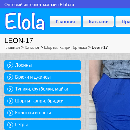
Оптовый интернет-магазин Elola.ru
Главная
Каталог
Пр
LEON-17
Главная
>
Каталог
>
Шорты, капри, бриджи
> Leon-17
Лосины
Брюки и джинсы
Туники, футболки, майки
Шорты, капри, бриджи
Колготки и носки
Гетры