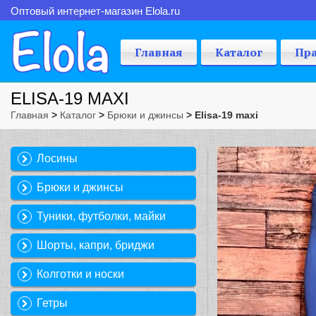
Оптовый интернет-магазин Elola.ru
Главная
Каталог
Пр
ELISA-19 MAXI
Главная
>
Каталог
>
Брюки и джинсы
> Elisa-19 maxi
Лосины
Брюки и джинсы
Туники, футболки, майки
Шорты, капри, бриджи
Колготки и носки
Гетры