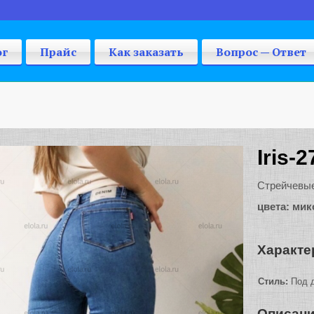
ог
Прайс
Как заказать
Вопрос — Ответ
Iris-2
Стрейчевые
цвета: ми
Характе
Стиль:
Под д
Описан