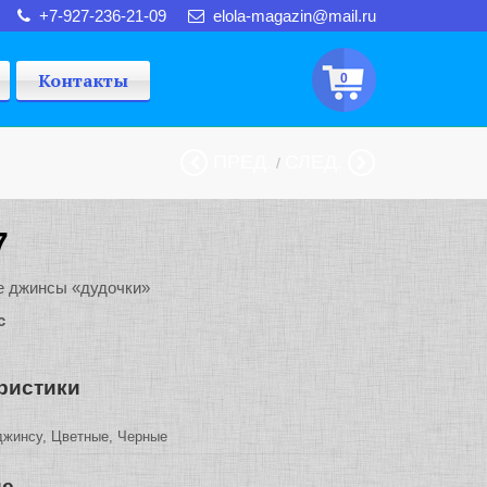
+7-927-236-21-09
elola-magazin@mail.ru
Контакты
0
ПРЕД.
СЛЕД.
/
7
 джинсы «дудочки»
кс
ристики
жинсу, Цветные, Черные
ие