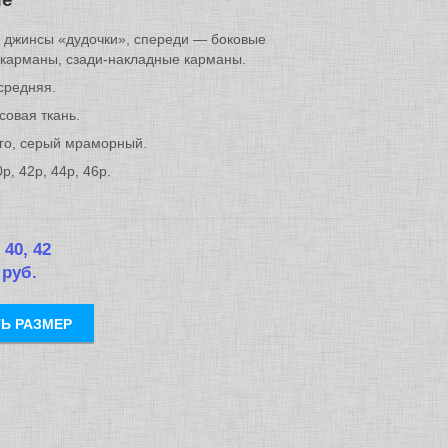
 джинсы «дудочки», спереди — боковые
 карманы, сзади-накладные карманы.
средняя.
совая ткань.
иго, серый мраморный.
р, 42р, 44р, 46р.
:
40, 42
 руб.
Ь РАЗМЕР