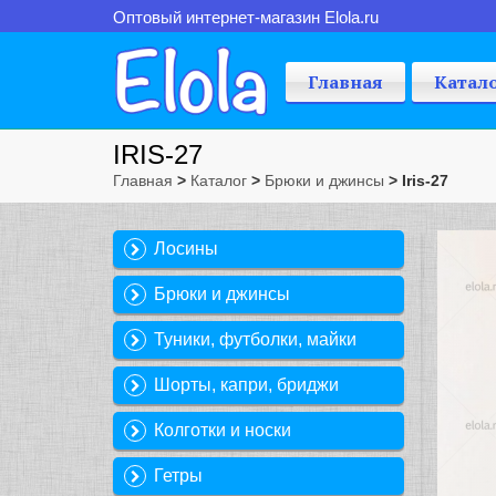
Оптовый интернет-магазин Elola.ru
Главная
Катал
IRIS-27
Главная
>
Каталог
>
Брюки и джинсы
> Iris-27
Лосины
Брюки и джинсы
Туники, футболки, майки
Шорты, капри, бриджи
Колготки и носки
Гетры