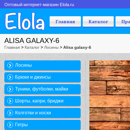
Оптовый интернет-магазин Elola.ru
Главная
Каталог
Пр
ALISA GALAXY-6
Главная
>
Каталог
>
Лосины
> Alisa galaxy-6
Лосины
Брюки и джинсы
Туники, футболки, майки
Шорты, капри, бриджи
Колготки и носки
Гетры